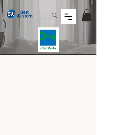
Hôtel &
Restaurant
Ile de France ****