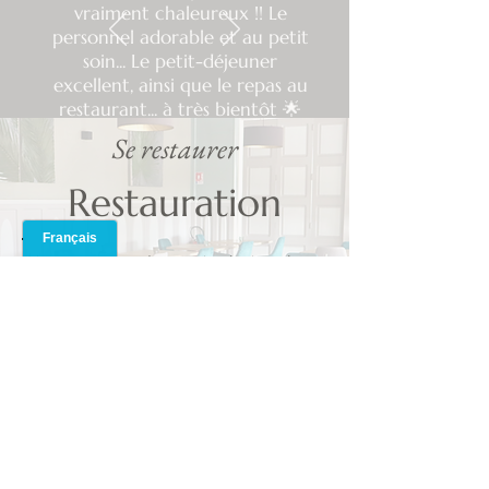
vraiment chaleureux !! Le
personnel adorable et au petit
soin... Le petit-déjeuner
excellent, ainsi que le repas au
restaurant... à très bientôt 🌟
Se restaurer
Restauration
Notre restaurant La symphonie des saisons
Adresse
ainsi que notre bar vous accueille pour
partager des moments de convivialité en
60 rue Léon Lhermitte,
notre compagnie.
02400 Château-Thierry
Découvrir