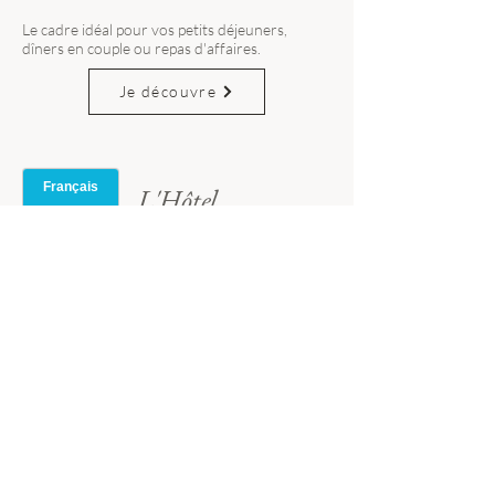
Le cadre idéal pour vos petits déjeuners,
dîners en couple ou repas d'affaires.
Je découvre
L'Hôtel
Niché au cœur de la Vallée de la Marne,
notre hôtel vous offre un cocon de
douceur pour vous ressourcer en toute
simplicité.
Des chambres confortables,
une atmosphère apaisante, et tout le
charme d’un séjour pensé pour vous faire
du bien.
Prolongez l’expérience en savourant une